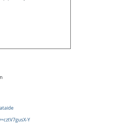
an
ataide
v=cztV7gusX-Y