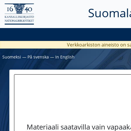
Suomala
Verkkoarkiston aineisto on s
Suomeksi
―
På svenska
―
In English
Materiaali saatavilla vain vapaa