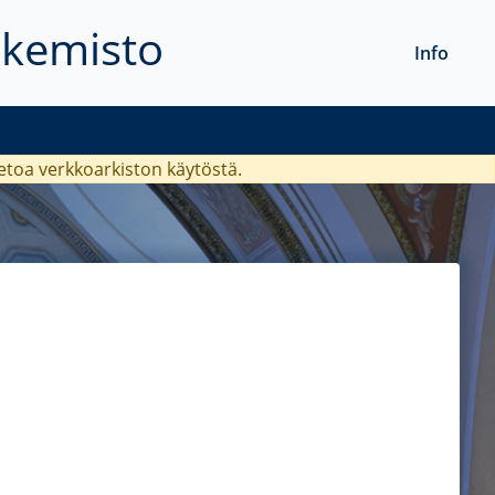
akemisto
Info
ietoa verkkoarkiston käytöstä.