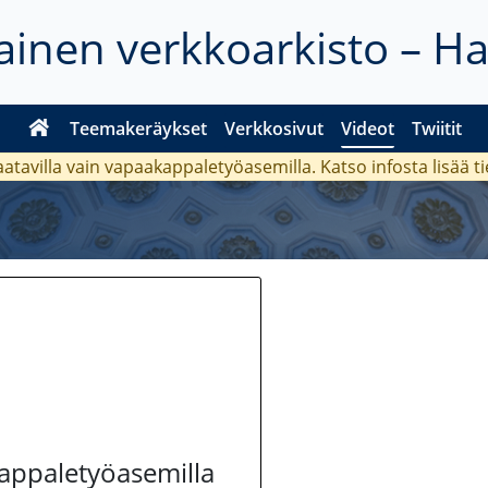
inen verkkoarkisto – H
Teemakeräykset
Verkkosivut
Videot
Twiitit
aatavilla vain vapaakappaletyöasemilla. Katso
infosta
lisää t
kappaletyöasemilla