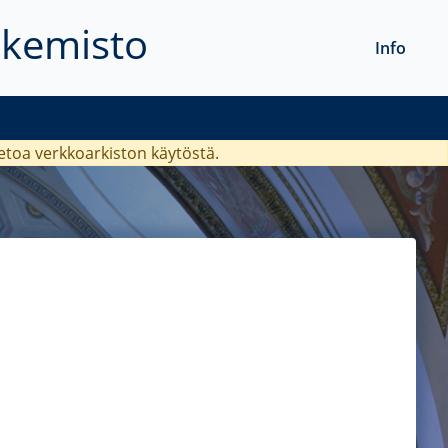
akemisto
Info
ietoa verkkoarkiston käytöstä.