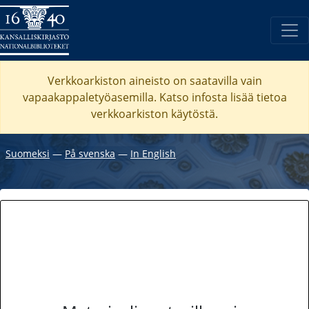
Verkkoarkiston aineisto on saatavilla vain
vapaakappaletyöasemilla. Katso
infosta
lisää tietoa
verkkoarkiston käytöstä.
Suomeksi
―
På svenska
―
In English