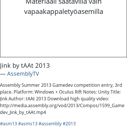
Materiaali saatavilla vain
vapaakappaletyöasemilla
Jink by tAAt 2013
―
AssemblyTV
Assembly Summer 2013 Gamedev competition entry, 3rd
place. Platform: Windows + Oculus Rift Notes: Unity Title:
Jink Author: tAAt 2013 Download high quality video:
http://media.assembly.org/vod/2013/Compos/1599_Game
dev_Jink_by_tAAt.mp4
#asm13
#asms13
#assembly
#2013