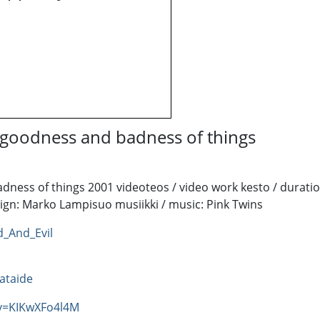
 goodness and badness of things
ess of things 2001 videoteos / video work kesto / duration: 
sign: Marko Lampisuo musiikki / music: Pink Twins
_And_Evil
ataide
v=KIKwXFo4l4M