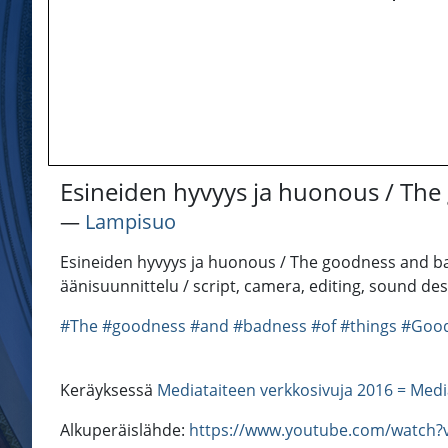
Esineiden hyvyys ja huonous / The
―
Lampisuo
Esineiden hyvyys ja huonous / The goodness and badn
äänisuunnittelu / script, camera, editing, sound de
#The
#goodness
#and
#badness
#of
#things
#Good
Keräyksessä
Mediataiteen verkkosivuja 2016 = Medi
Alkuperäislähde:
https://www.youtube.com/watch?