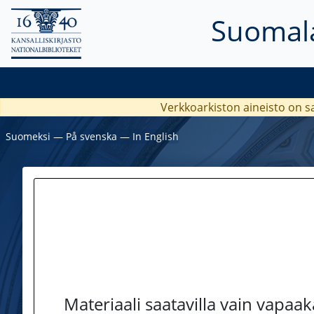
Suomala
Verkkoarkiston aineisto on s
Suomeksi
―
På svenska
―
In English
Materiaali saatavilla vain vapaa