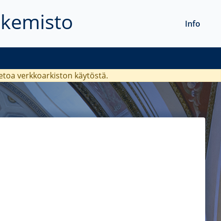
akemisto
Info
ietoa verkkoarkiston käytöstä.