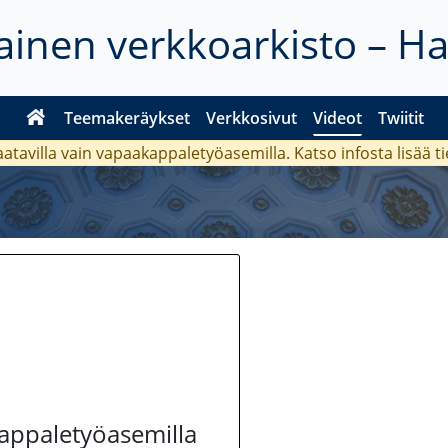
inen verkkoarkisto – H
Teemakeräykset
Verkkosivut
Videot
Twiitit
aatavilla vain vapaakappaletyöasemilla. Katso
infosta
lisää t
kappaletyöasemilla