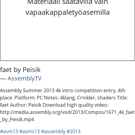
Materiaali saatavilla vain
vapaakappaletyöasemilla
faet by Peisik
―
AssemblyTV
Assembly Summer 2013 4k intro competition entry, 4th
place. Platform: PC Notes: 4klang, Crinkler, shaders Title:
faet Author: Peisik Download high quality video:
http://media.assembly.org/vod/2013/Compos/1671_4k_faet
_by_Peisik.mp4
#asm13
#asms13
#assembly
#2013