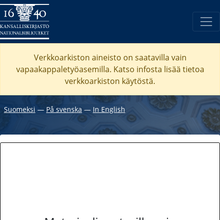
Verkkoarkiston aineisto on saatavilla vain
vapaakappaletyöasemilla. Katso
infosta
lisää tietoa
verkkoarkiston käytöstä.
Suomeksi
―
På svenska
―
In English