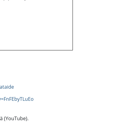
ataide
v=FnFEbyTLuEo
tä (YouTube).