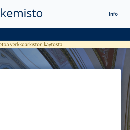
akemisto
Info
ietoa verkkoarkiston käytöstä.