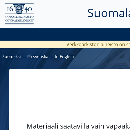
Suomala
Verkkoarkiston aineisto on s
Suomeksi
―
På svenska
―
In English
Materiaali saatavilla vain vapaa