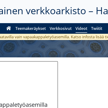
inen verkkoarkisto – H
Teemakeräykset
Verkkosivut
Videot
Twiitit
aatavilla vain vapaakappaletyöasemilla. Katso
infosta
lisää t
kappaletyöasemilla