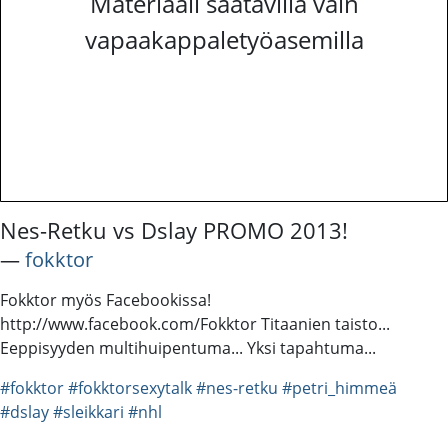
Materiaali saatavilla vain
vapaakappaletyöasemilla
Nes-Retku vs Dslay PROMO 2013!
―
fokktor
Fokktor myös Facebookissa!
http://www.facebook.com/Fokktor Titaanien taisto...
Eeppisyyden multihuipentuma... Yksi tapahtuma...
#fokktor
#fokktorsexytalk
#nes-retku
#petri_himmeä
#dslay
#sleikkari
#nhl