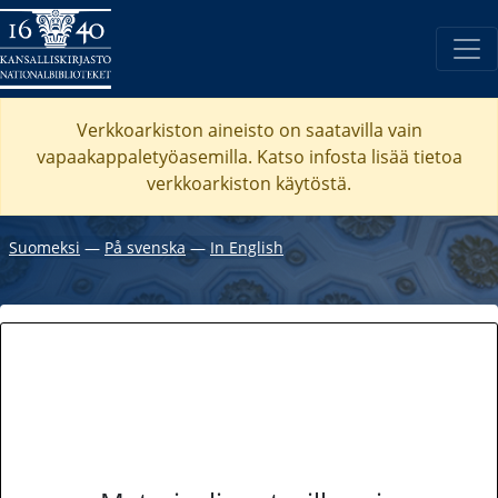
Verkkoarkiston aineisto on saatavilla vain
vapaakappaletyöasemilla. Katso
infosta
lisää tietoa
verkkoarkiston käytöstä.
Suomeksi
―
På svenska
―
In English