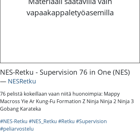
Materiaali saatavilla vain
vapaakappaletyöasemilla
NES-Retku - Supervision 76 in One (NES)
―
NESRetku
76 pelistä kokeillaan vaan niitä huonoimpia: Mappy
Macross Yie Ar Kung-Fu Formation Z Ninja Ninja 2 Ninja 3
Gobang Karateka
#NES-Retku
#NES_Retku
#Retku
#Supervision
#peliarvostelu