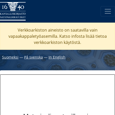
Verkkoarkiston aineisto on saatavilla vain
vapaakappaletyöasemilla. Katso
infosta
lisää tietoa
verkkoarkiston käytöstä.
Suomeksi
―
På svenska
―
In English