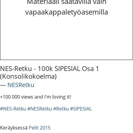
Materiaali saatavilla vain
vapaakappaletyöasemilla
NES-Retku - 100k SIPESIAL Osa 1
(Konsolikokoelma)
―
NESRetku
+100 000 views and I'm loving it!
#NES-Retku
#NESRetku
#Retku
#SIPESIAL
Keräyksessä
Pelit 2015