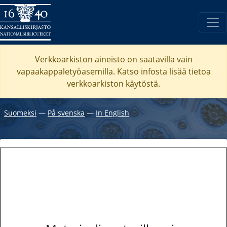
Verkkoarkiston aineisto on saatavilla vain
vapaakappaletyöasemilla. Katso
infosta
lisää tietoa
verkkoarkiston käytöstä.
Suomeksi
―
På svenska
―
In English