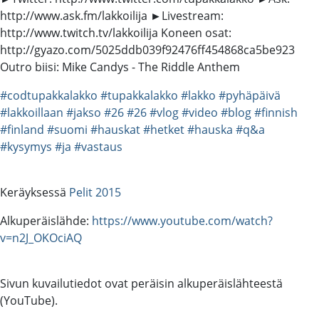
http://www.ask.fm/lakkoilija ►Livestream:
http://www.twitch.tv/lakkoilija Koneen osat:
http://gyazo.com/5025ddb039f92476ff454868ca5be923
Outro biisi: Mike Candys - The Riddle Anthem
#codtupakkalakko
#tupakkalakko
#lakko
#pyhäpäivä
#lakkoillaan
#jakso
#26
#26
#vlog
#video
#blog
#finnish
#finland
#suomi
#hauskat
#hetket
#hauska
#q&a
#kysymys
#ja
#vastaus
Keräyksessä
Pelit 2015
Alkuperäislähde:
https://www.youtube.com/watch?
v=n2J_OKOciAQ
Sivun kuvailutiedot ovat peräisin alkuperäislähteestä
(YouTube).