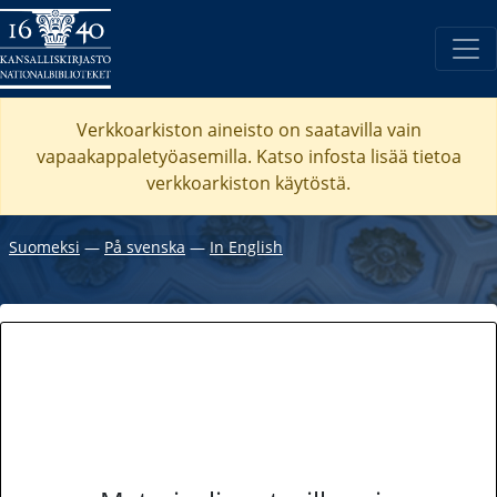
Verkkoarkiston aineisto on saatavilla vain
vapaakappaletyöasemilla. Katso
infosta
lisää tietoa
verkkoarkiston käytöstä.
Suomeksi
―
På svenska
―
In English