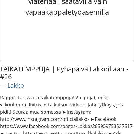
Materiaali saatavilla vain
vapaakappaletyöasemilla
TAIKATEMPPUJA | Pyhäpäivä Lakkoillaan -
#26
―
Lakko
Räppiä, tanssia ja taikatemppuja! Voi pojat, mikä
viikonloppu. Kiitos, että katsoit videon! Jätä tykkäys, jos
pidit! Seuraa mua somessa ►Instagram:
http://www.instagram.com/officiallakko ►Facebook:
https://www.facebook.com/pages/Lakko/265909753527517
►Twitter: http://www.twitter.com/tupakkalakko ►Ask: