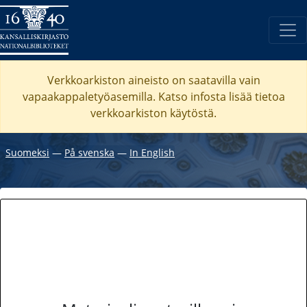
Verkkoarkiston aineisto on saatavilla vain
vapaakappaletyöasemilla. Katso
infosta
lisää tietoa
verkkoarkiston käytöstä.
Suomeksi
―
På svenska
―
In English