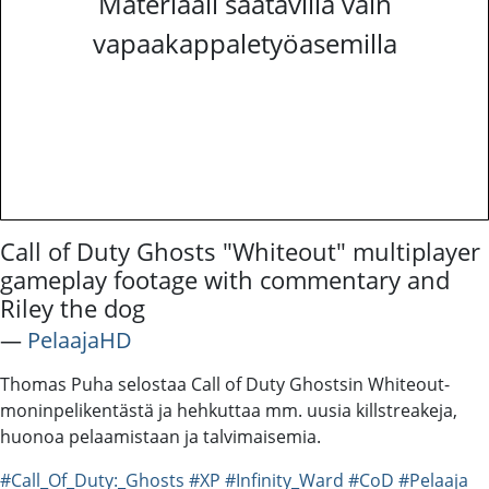
Materiaali saatavilla vain
vapaakappaletyöasemilla
Call of Duty Ghosts "Whiteout" multiplayer
gameplay footage with commentary and
Riley the dog
―
PelaajaHD
Thomas Puha selostaa Call of Duty Ghostsin Whiteout-
moninpelikentästä ja hehkuttaa mm. uusia killstreakeja,
huonoa pelaamistaan ja talvimaisemia.
#Call_Of_Duty:_Ghosts
#XP
#Infinity_Ward
#CoD
#Pelaaja