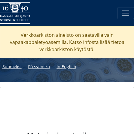
Verkkoarkiston aineisto on saatavilla vain
vapaakappaletyöasemilla. Katso
infosta
lisää tietoa
verkkoarkiston käytöstä.
Suomeksi
―
På svenska
―
In English