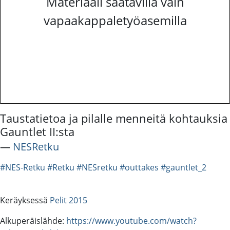
Materiaali saatavilla vain
vapaakappaletyöasemilla
Taustatietoa ja pilalle menneitä kohtauksia
Gauntlet II:sta
―
NESRetku
#NES-Retku
#Retku
#NESretku
#outtakes
#gauntlet_2
Keräyksessä
Pelit 2015
Alkuperäislähde:
https://www.youtube.com/watch?