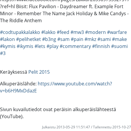
?ref=hl Biisit: Flux Pavilion - Daydreamer ft. Example Fort
Minor - Remember The Name Jack Holiday & Mike Candys -
The Riddle Anthem
#codtupakkalakko
#lakko
#feed
#mw3
#modern
#warfare
#lakon
#pelihetket
#b3ng
#sam
#pain
#mkz
#sami
#make
#kymis
#ikymis
#lets
#play
#commentary
#finnish
#suomi
#3
Keräyksessä
Pelit 2015
Alkuperäislähde:
https://www.youtube.com/watch?
v=b6H9MxDdazE
Sivun kuvailutiedot ovat peräisin alkuperäislähteestä
(YouTube).
Julkaistu 2013-05-29 11:51:47 / Tallennettu 2015-10-27