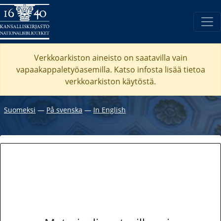
Verkkoarkiston aineisto on saatavilla vain
vapaakappaletyöasemilla. Katso
infosta
lisää tietoa
verkkoarkiston käytöstä.
Suomeksi
―
På svenska
―
In English