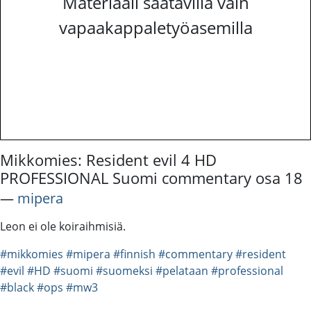
Materiaali saatavilla vain
vapaakappaletyöasemilla
Mikkomies: Resident evil 4 HD
PROFESSIONAL Suomi commentary osa 18
―
mipera
Leon ei ole koiraihmisiä.
#mikkomies
#mipera
#finnish
#commentary
#resident
#evil
#HD
#suomi
#suomeksi
#pelataan
#professional
#black
#ops
#mw3