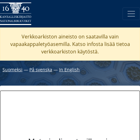
Verkkoarkiston aineisto on saatavilla vain
vapaakappaletyöasemilla. Katso
infosta
lisää tietoa
verkkoarkiston käytöstä.
Suomeksi
―
På svenska
―
In English