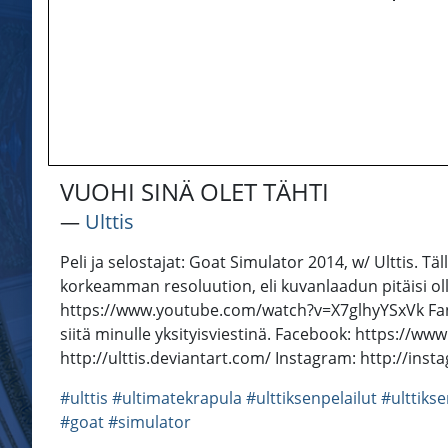
VUOHI SINÄ OLET TÄHTI
―
Ulttis
Peli ja selostajat: Goat Simulator 2014, w/ Ulttis. Tä
korkeamman resoluution, eli kuvanlaadun pitäisi olla
https://www.youtube.com/watch?v=X7glhyYSxVk Fani
siitä minulle yksityisviestinä. Facebook: https://www
http://ulttis.deviantart.com/ Instagram: http://ins
#ulttis
#ultimatekrapula
#ulttiksenpelailut
#ulttiks
#goat
#simulator