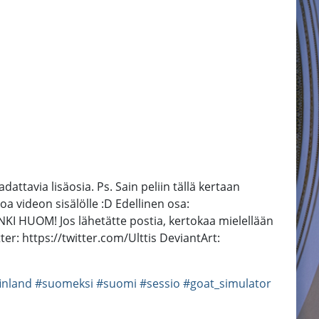
dattavia lisäosia. Ps. Sain peliin tällä kertaan
a videon sisälölle :D Edellinen osa:
I HUOM! Jos lähetätte postia, kertokaa mielellään
ter: https://twitter.com/Ulttis DeviantArt:
inland
#suomeksi
#suomi
#sessio
#goat_simulator