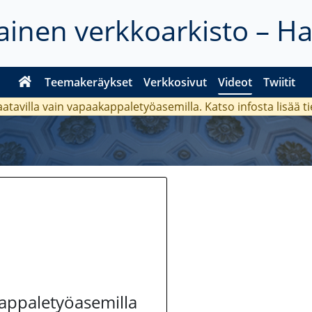
inen verkkoarkisto – H
Teemakeräykset
Verkkosivut
Videot
Twiitit
aatavilla vain vapaakappaletyöasemilla. Katso
infosta
lisää t
kappaletyöasemilla