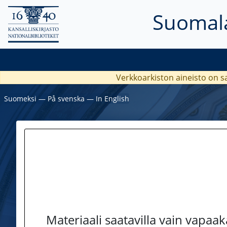
Suomala
Verkkoarkiston aineisto on s
Suomeksi
―
På svenska
―
In English
Materiaali saatavilla vain vapaa