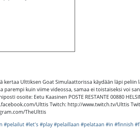
llä kertaa Ulttiksen Goat Simulaattorissa käydään läpi peliin la
 parempi kuin viime videossa, samaa ei toistaiseksi voi sano
posti osoite: Eetu Kaasinen POSTE RESTANTE 00880 HELSINK
.facebook.com/Ulttis Twitch: http://www.twitch.tv/Ulttis Twit
tagram.com/TheUlttis
en
#pelailut
#let's
#play
#pelaillaan
#pelataan
#in
#finnish
#f