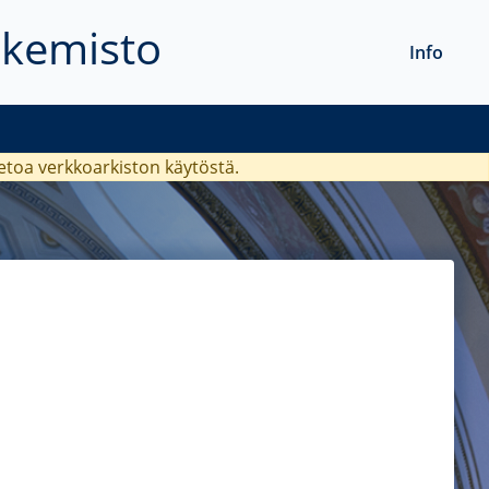
akemisto
Info
ietoa verkkoarkiston käytöstä.