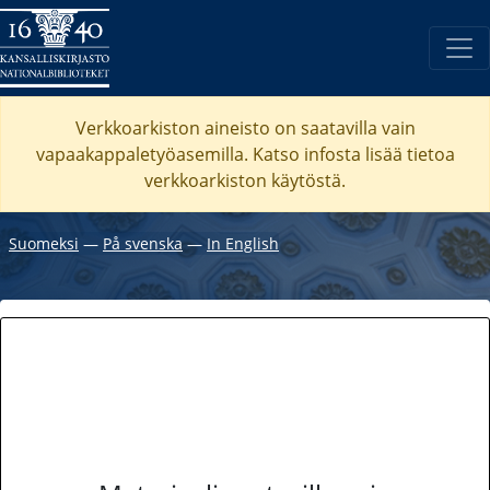
Verkkoarkiston aineisto on saatavilla vain
vapaakappaletyöasemilla. Katso
infosta
lisää tietoa
verkkoarkiston käytöstä.
Suomeksi
―
På svenska
―
In English