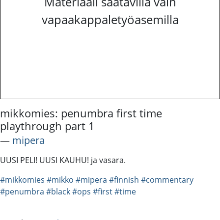
Materiaali saatavilla vain
vapaakappaletyöasemilla
mikkomies: penumbra first time
playthrough part 1
―
mipera
UUSI PELI! UUSI KAUHU! ja vasara.
#mikkomies
#mikko
#mipera
#finnish
#commentary
#penumbra
#black
#ops
#first
#time