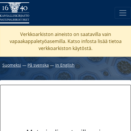
Verkkoarkiston aineisto on saatavilla vain
vapaakappaletyöasemilla. Katso
infosta
lisää tietoa
verkkoarkiston käytöstä.
Suomeksi
―
På svenska
―
In English