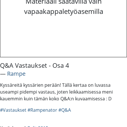
Materiaali saatavilla vain
vapaakappaletyöasemilla
Q&A Vastaukset - Osa 4
―
Rampe
Kyssäreitä kyssärien perään! Tällä kertaa on luvassa
useampi pidempi vastaus, joten leikkaamisessa meni
kauemmin kuin tämän koko Q&A:n kuvaamisessa : D
#Vastaukset
#Rampenator
#Q&A