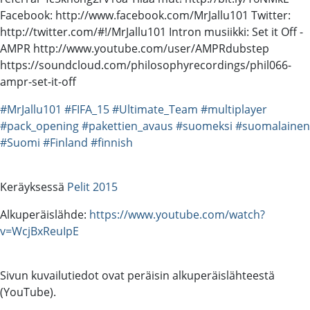
Facebook: http://www.facebook.com/MrJallu101 Twitter:
http://twitter.com/#!/MrJallu101 Intron musiikki: Set it Off -
AMPR http://www.youtube.com/user/AMPRdubstep
https://soundcloud.com/philosophyrecordings/phil066-
ampr-set-it-off
#MrJallu101
#FIFA_15
#Ultimate_Team
#multiplayer
#pack_opening
#pakettien_avaus
#suomeksi
#suomalainen
#Suomi
#Finland
#finnish
Keräyksessä
Pelit 2015
Alkuperäislähde:
https://www.youtube.com/watch?
v=WcjBxReuIpE
Sivun kuvailutiedot ovat peräisin alkuperäislähteestä
(YouTube).