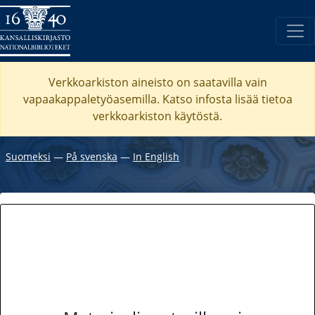
Verkkoarkiston aineisto on saatavilla vain
vapaakappaletyöasemilla. Katso
infosta
lisää tietoa
verkkoarkiston käytöstä.
Suomeksi
―
På svenska
―
In English