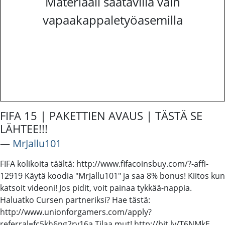
Materiaali saatavilla vain
vapaakappaletyöasemilla
FIFA 15 | PAKETTIEN AVAUS | TÄSTÄ SE
LÄHTEE!!!
―
MrJallu101
FIFA kolikoita täältä: http://www.fifacoinsbuy.com/?-affi-
12919 Käytä koodia "MrJallu101" ja saa 8% bonus! Kiitos kun
katsoit videoni! Jos pidit, voit painaa tykkää-nappia.
Haluatko Cursen partneriksi? Hae tästä:
http://www.unionforgamers.com/apply?
referral=fc5kh6ng2rv16a Tilaa mut! http://bit.ly/T6NMkE