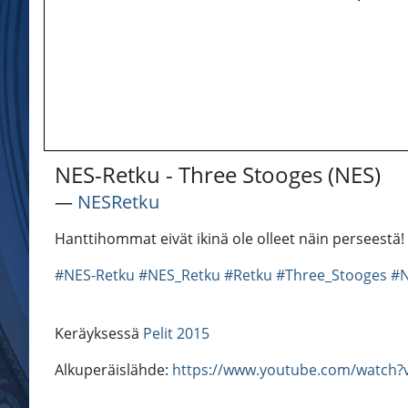
NES-Retku - Three Stooges (NES)
―
NESRetku
Hanttihommat eivät ikinä ole olleet näin perseestä!
#NES-Retku
#NES_Retku
#Retku
#Three_Stooges
#
Keräyksessä
Pelit 2015
Alkuperäislähde:
https://www.youtube.com/watch?