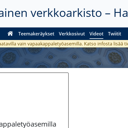
inen verkkoarkisto – H
Teemakeräykset
Verkkosivut
Videot
Twiitit
aatavilla vain vapaakappaletyöasemilla. Katso
infosta
lisää t
kappaletyöasemilla