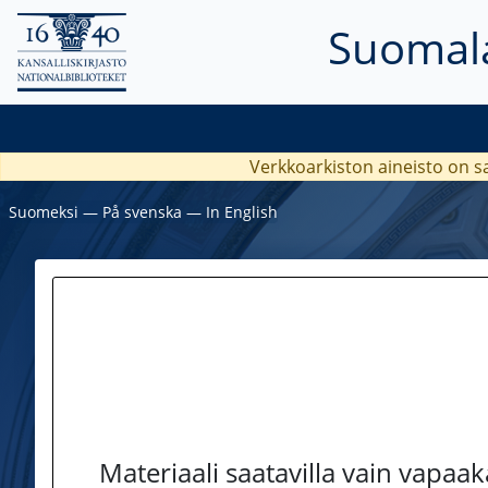
Suomala
Verkkoarkiston aineisto on s
Suomeksi
―
På svenska
―
In English
Materiaali saatavilla vain vapaa