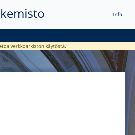
akemisto
Info
ietoa verkkoarkiston käytöstä.