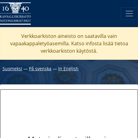
Verkkoarkiston aineisto on saatavilla vain
vapaakappaletyöasemilla. Katso
infosta
lisää tietoa
verkkoarkiston käytöstä.
Suomeksi
―
På svenska
―
In English