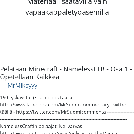
Materiaali saatavilla vain
vapaakappaletyöasemilla
Pelataan Minecraft - NamelessFTB - Osa 1 -
Opetellaan Kaikkea
―
MrMiksyyy
150 tykkäystä :)? Facebook täällä
http://www.facebook.com/MrSuomicommentary Twitter
täällä - https://twitter.com/MrSuomicommenta ------------------
--------------------------------------------------------------­-----------------------
NamelessCraftin pelaajat: Nelivarvas:
http://www.youtube.com/user/nelivarvas TheMigulis: