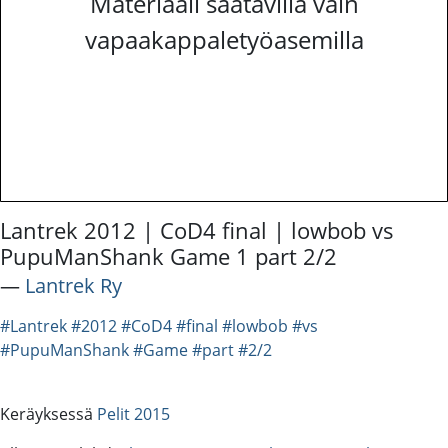
Materiaali saatavilla vain
vapaakappaletyöasemilla
Lantrek 2012 | CoD4 final | lowbob vs
PupuManShank Game 1 part 2/2
―
Lantrek Ry
#Lantrek
#2012
#CoD4
#final
#lowbob
#vs
#PupuManShank
#Game
#part
#2/2
Keräyksessä
Pelit 2015