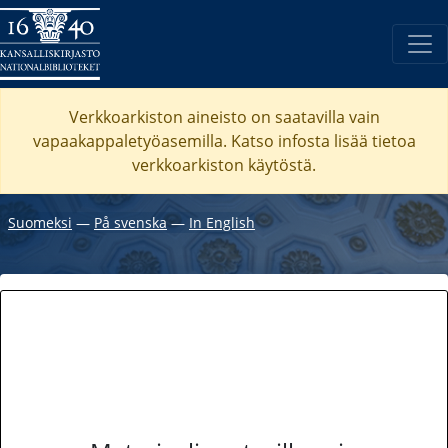
Verkkoarkiston aineisto on saatavilla vain
vapaakappaletyöasemilla. Katso
infosta
lisää tietoa
verkkoarkiston käytöstä.
Suomeksi
―
På svenska
―
In English