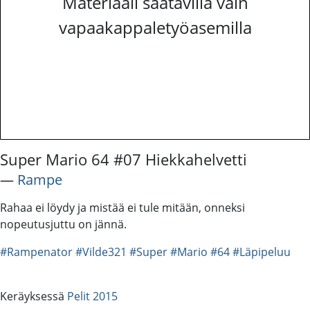
Materiaali saatavilla vain
vapaakappaletyöasemilla
Super Mario 64 #07 Hiekkahelvetti
―
Rampe
Rahaa ei löydy ja mistää ei tule mitään, onneksi
nopeutusjuttu on jännä.
#Rampenator
#Vilde321
#Super
#Mario
#64
#Läpipeluu
Keräyksessä
Pelit 2015