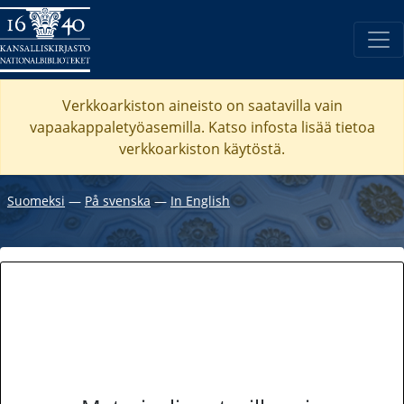
Verkkoarkiston aineisto on saatavilla vain
vapaakappaletyöasemilla. Katso
infosta
lisää tietoa
verkkoarkiston käytöstä.
Suomeksi
―
På svenska
―
In English