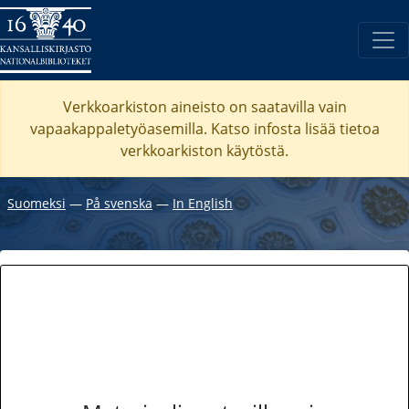
Verkkoarkiston aineisto on saatavilla vain
vapaakappaletyöasemilla. Katso
infosta
lisää tietoa
verkkoarkiston käytöstä.
Suomeksi
―
På svenska
―
In English