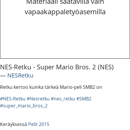
Materiaali saatavilla vain
vapaakappaletyöasemilla
NES-Retku - Super Mario Bros. 2 (NES)
―
NESRetku
Retku kertoo kuinka tärkeä Mario-peli SMB2 on
#NES-Retku
#Nesretku
#nes_retku
#SMB2
#super_mario_bros_2
Keräyksessä
Pelit 2015