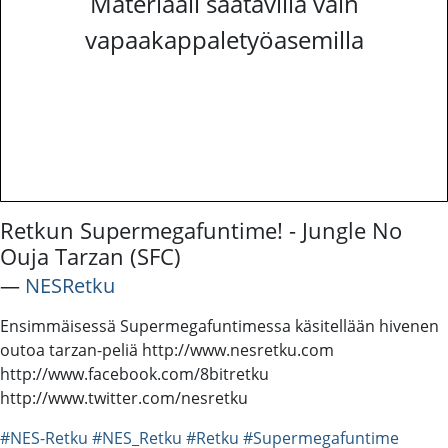
Materiaali saatavilla vain
vapaakappaletyöasemilla
Retkun Supermegafuntime! - Jungle No
Ouja Tarzan (SFC)
―
NESRetku
Ensimmäisessä Supermegafuntimessa käsitellään hivenen
outoa tarzan-peliä http://www.nesretku.com
http://www.facebook.com/8bitretku
http://www.twitter.com/nesretku
#NES-Retku
#NES_Retku
#Retku
#Supermegafuntime