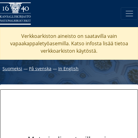
Verkkoarkiston aineisto on saatavilla vain
vapaakappaletyöasemilla. Katso
infosta
lisää tietoa
verkkoarkiston käytöstä.
Suomeksi
―
På svenska
―
In English