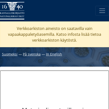
Verkkoarkiston aineisto on saatavilla vain
vapaakappaletyöasemilla. Katso
infosta
lisää tietoa
verkkoarkiston käytöstä.
Suomeksi
―
På svenska
―
In English