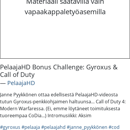
Materiaali saatavilla vain
vapaakappaletyöasemilla
PelaajaHD Bonus Challenge: Gyroxus &
Call of Duty
―
PelaajaHD
Janne Pyykkönen ottaa edellisestä PelaajaHD-videosta
tutun Gyroxus-penkkiohjaimen haltuunsa... Call of Duty 4:
Modern Warfaressa. (Ei, emme löytäneet toimituksesta
tuoreempaa CoDia...) Intromusiikki: Aksim
#gyroxus
#pelaaja
#pelaajahd
#janne_pyykkönen
#cod