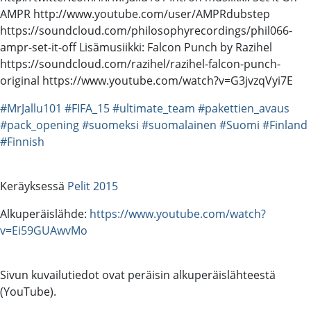
AMPR http://www.youtube.com/user/AMPRdubstep
https://soundcloud.com/philosophyrecordings/phil066-
ampr-set-it-off Lisämusiikki: Falcon Punch by Razihel
https://soundcloud.com/razihel/razihel-falcon-punch-
original https://www.youtube.com/watch?v=G3jvzqVyi7E
#MrJallu101
#FIFA_15
#ultimate_team
#pakettien_avaus
#pack_opening
#suomeksi
#suomalainen
#Suomi
#Finland
#Finnish
Keräyksessä
Pelit 2015
Alkuperäislähde:
https://www.youtube.com/watch?
v=Ei59GUAwvMo
Sivun kuvailutiedot ovat peräisin alkuperäislähteestä
(YouTube).