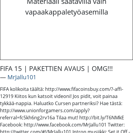
Materiaali saatavilla vain
vapaakappaletyöasemilla
FIFA 15 | PAKETTIEN AVAUS | OMG!!!
―
MrJallu101
FIFA kolikoita täältä: http://www.fifacoinsbuy.com/?-affi-
12919 Kiitos kun katsoit videoni! Jos pidit, voit painaa
tykkää-nappia. Haluatko Cursen partneriksi? Hae tästä:
http://www.unionforgamers.com/apply?
referral=fc5kh6ng2rv16a Tilaa mut! http://bit.ly/T6NMkE
Facebook: http://www.facebook.com/MrJallu101 Twitter:
http://twitter.com/#!/MrJallu101 Intron musiikki: Set it Off -