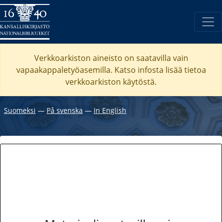
Verkkoarkiston aineisto on saatavilla vain
vapaakappaletyöasemilla. Katso
infosta
lisää tietoa
verkkoarkiston käytöstä.
Suomeksi
―
På svenska
―
In English