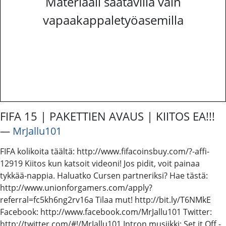
Materiaali saatavilla vain
vapaakappaletyöasemilla
FIFA 15 | PAKETTIEN AVAUS | KIITOS EA!!!
―
MrJallu101
FIFA kolikoita täältä: http://www.fifacoinsbuy.com/?-affi-
12919 Kiitos kun katsoit videoni! Jos pidit, voit painaa
tykkää-nappia. Haluatko Cursen partneriksi? Hae tästä:
http://www.unionforgamers.com/apply?
referral=fc5kh6ng2rv16a Tilaa mut! http://bit.ly/T6NMkE
Facebook: http://www.facebook.com/MrJallu101 Twitter:
http://twitter.com/#!/MrJallu101 Intron musiikki: Set it Off -