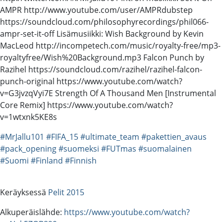
AMPR http://www.youtube.com/user/AMPRdubstep
https://soundcloud.com/philosophyrecordings/phil066-
ampr-set-it-off Lisämusiikki: Wish Background by Kevin
MacLeod http://incompetech.com/music/royalty-free/mp3-
royaltyfree/Wish%20Background.mp3 Falcon Punch by
Razihel https://soundcloud.com/razihel/razihel-falcon-
punch-original https://www.youtube.com/watch?
v=G3jvzqVyi7E Strength Of A Thousand Men [Instrumental
Core Remix] https://www.youtube.com/watch?
v=1wtxnk5KE8s
#MrJallu101
#FIFA_15
#ultimate_team
#pakettien_avaus
#pack_opening
#suomeksi
#FUTmas
#suomalainen
#Suomi
#Finland
#Finnish
Keräyksessä
Pelit 2015
Alkuperäislähde:
https://www.youtube.com/watch?