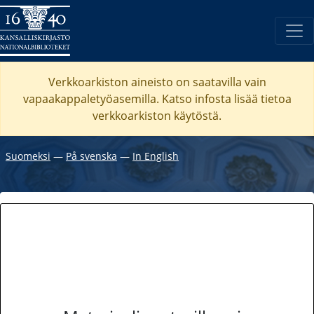
Verkkoarkiston aineisto on saatavilla vain
vapaakappaletyöasemilla. Katso
infosta
lisää tietoa
verkkoarkiston käytöstä.
Suomeksi
―
På svenska
―
In English