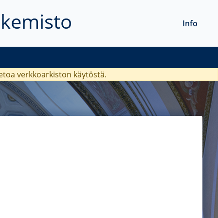
akemisto
Info
ietoa verkkoarkiston käytöstä.