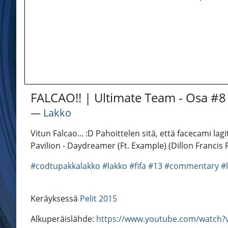
FALCAO!! | Ultimate Team - Osa #8 
―
Lakko
Vitun Falcao... :D Pahoittelen sitä, että facecami 
Pavilion - Daydreamer (Ft. Example) (Dillon Francis
#codtupakkalakko
#lakko
#fifa
#13
#commentary
#
Keräyksessä
Pelit 2015
Alkuperäislähde:
https://www.youtube.com/watch