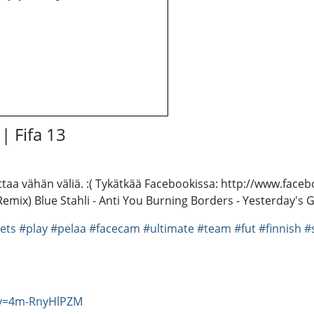
| Fifa 13
lagittaa vähän väliä. :( Tykätkää Facebookissa: http://www.
 Remix) Blue Stahli - Anti You Burning Borders - Yesterday's
lets
#play
#pelaa
#facecam
#ultimate
#team
#fut
#finnish
#
?v=4m-RnyHlPZM