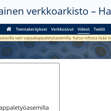
inen verkkoarkisto – H
Teemakeräykset
Verkkosivut
Videot
Twiitit
aatavilla vain vapaakappaletyöasemilla. Katso
infosta
lisää t
kappaletyöasemilla