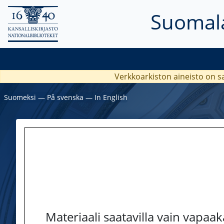
Suomala
Verkkoarkiston aineisto on s
Suomeksi
―
På svenska
―
In English
Materiaali saatavilla vain vapaa