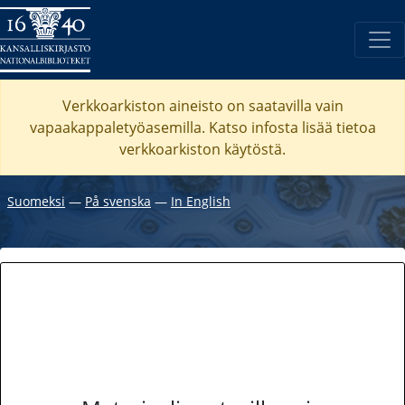
Verkkoarkiston aineisto on saatavilla vain
vapaakappaletyöasemilla. Katso
infosta
lisää tietoa
verkkoarkiston käytöstä.
Suomeksi
―
På svenska
―
In English