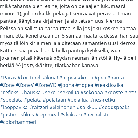
mikä tahansa pieni esine, joita on pelaajien lukumäärä
miinus 1), jolloin kaikki pelaajat seuraavat perässä. Ilman
pantaa jäänyt saa kirjaimen ja aloitetaan uusi kierros.
Pelissä on sallittua harhauttaa, sillä jos joku koskee pantaa
ilman, että kenelläkään on 5 samaa maata kädessä, hän saa
myös tällöin kirjaimen ja aloitetaan samantien uusi kierros.
Kättä ei saa pitää liian lähellä pantoja kytiksellä, vaan
jokainen pitää kätensä pöydän reunan lähistöllä. Hyviä peli
hetkiä ^^ Jos tykkäsitte, tilatkaahan kanava!
#Paras
#korttipeli
#ikinä!
#hilpeä
#kortti
#peli
#panta
#Zone
#ZoneV
#ZoneVD
#Joona
#nopea
#reaktioaika
#refleksi
#hauska
#seko
#sekoilua
#sekopää
#kooste
#let's
#speelata
#pelata
#pelataan
#pelailua
#nes-retku
#laeppavika
#raitzeri
#xleinonen
#soikkuu
#eeddspeaks
#justimusfilms
#tepimeal
#sleikkari
#herbalisti
#colorhammeri