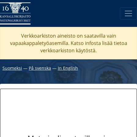
Verkkoarkiston aineisto on saatavilla vain
vapaakappaletyöasemilla. Katso
infosta
lisää tietoa
verkkoarkiston käytöstä.
Suomeksi
―
På svenska
―
In English