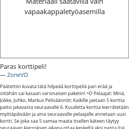
Materiaali saatavilla vain
vapaakappaletyöasemilla
Paras korttipeli!
―
ZoneVD
Päätettiin kuvata tätä hilpeää korttipeliä pari erää ja
siitähän sai kasaan varsinaisen paketin! =D Pelaajat: Minä,
Jokke, Juhko, Markus Pelisäännöt: Kaikille jaetaan 5 korttia
paitsi jakavasta seuraavalle 6. Kuudetta korttia kierrätetään
myötäpäivään ja aina seuraavalle pelaajalle annetaan uusi
kortti. Se joka saa 5 samaa maata itsellen käteen täytyy
seuraavan kierroksen aikana ottaa keskeltä yksi panta (tai