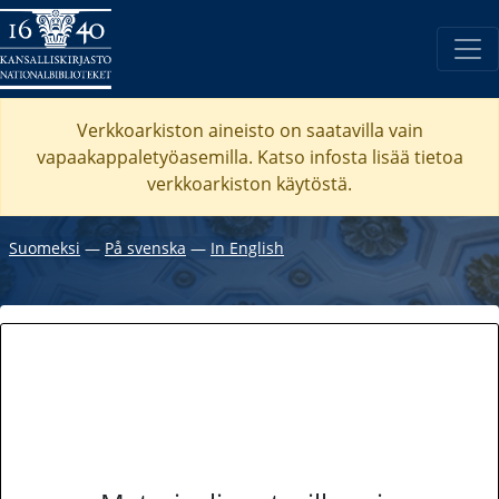
Verkkoarkiston aineisto on saatavilla vain
vapaakappaletyöasemilla. Katso
infosta
lisää tietoa
verkkoarkiston käytöstä.
Suomeksi
―
På svenska
―
In English