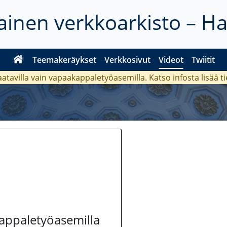
inen verkkoarkisto – H
Teemakeräykset
Verkkosivut
Videot
Twiitit
aatavilla vain vapaakappaletyöasemilla. Katso
infosta
lisää t
kappaletyöasemilla