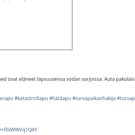
 ovat eläneet lapsuutensa sodan varjoissa. Auta pakolais
anapu
#katastrofiapu
#hätäapu
#turvapaikanhakija
#turvap
?v=FblWWVq1Q4Y