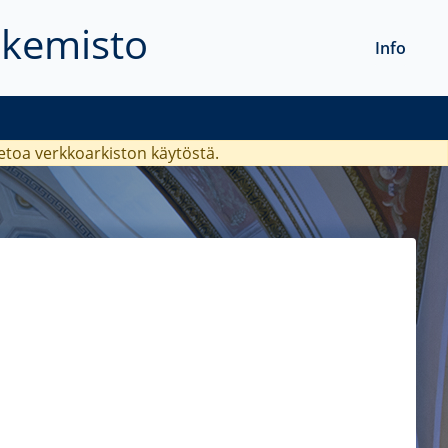
akemisto
Info
ietoa verkkoarkiston käytöstä.