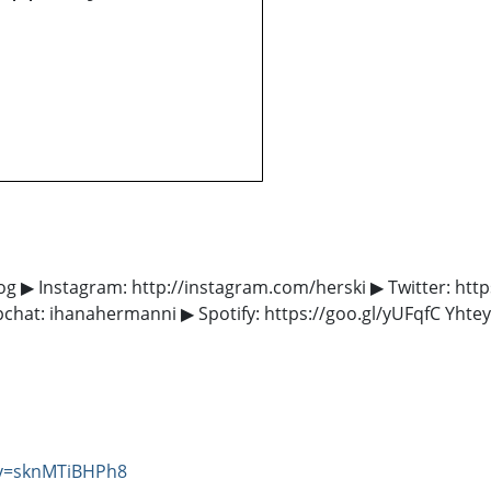
 ▶ Instagram: http://instagram.com/herski ▶ Twitter: https
pchat: ihanahermanni ▶ Spotify: https://goo.gl/yUFqfC Yht
?v=sknMTiBHPh8