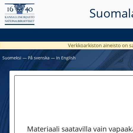
Suomala
Verkkoarkiston aineisto on s
Suomeksi
―
På svenska
―
In English
Materiaali saatavilla vain vapaa