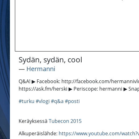
Sydän, sydän, cool
―
Hermanni
Q&A! ▶ Facebook: http://facebook.com/hermannivlog
https://ask.fm/herski ▶ Periscope: hermanni ▶ Sna
#turku
#vlogi
#q&a
#posti
Keräyksessä
Tubecon 2015
Alkuperäislähde:
https://www.youtube.com/watch