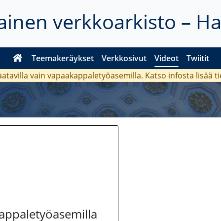
inen verkkoarkisto – H
Teemakeräykset
Verkkosivut
Videot
Twiitit
aatavilla vain vapaakappaletyöasemilla. Katso
infosta
lisää t
kappaletyöasemilla