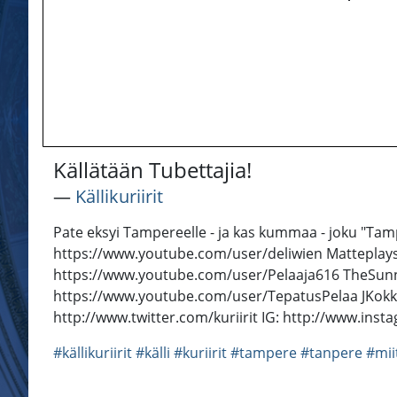
Källätään Tubettajia!
―
Källikuriirit
Pate eksyi Tampereelle - ja kas kummaa - joku "Tamper
https://www.youtube.com/user/deliwien Matteplay
https://www.youtube.com/user/Pelaaja616 TheSun
https://www.youtube.com/user/TepatusPelaa JKokki: 
http://www.twitter.com/kuriirit IG: http://www.inst
#källikuriirit
#källi
#kuriirit
#tampere
#tanpere
#miit