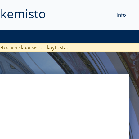
akemisto
Info
ietoa verkkoarkiston käytöstä.