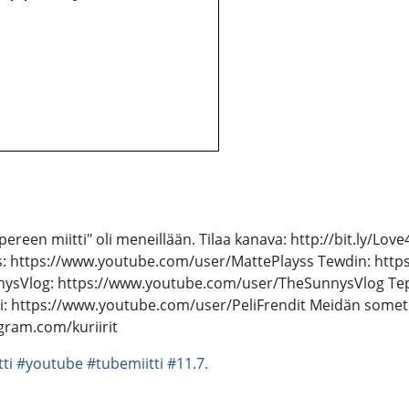
een miitti" oli meneillään. Tilaa kanava: http://bit.ly/Love4
s: https://www.youtube.com/user/MattePlayss Tewdin: htt
nysVlog: https://www.youtube.com/user/TheSunnysVlog Te
https://www.youtube.com/user/PeliFrendit Meidän somet: FB
agram.com/kuriirit
ti
#youtube
#tubemiitti
#11.7.