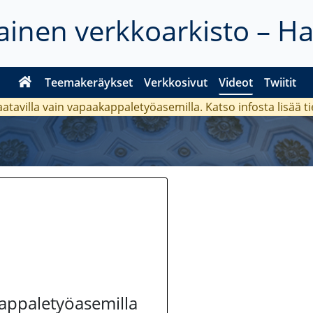
inen verkkoarkisto – H
Teemakeräykset
Verkkosivut
Videot
Twiitit
aatavilla vain vapaakappaletyöasemilla. Katso
infosta
lisää t
kappaletyöasemilla