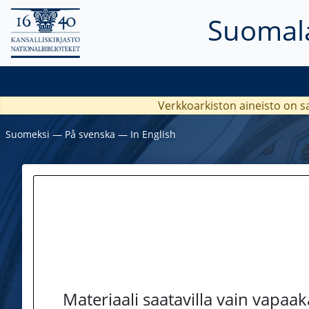
Suomala
Verkkoarkiston aineisto on s
Suomeksi
―
På svenska
―
In English
Materiaali saatavilla vain vapaa