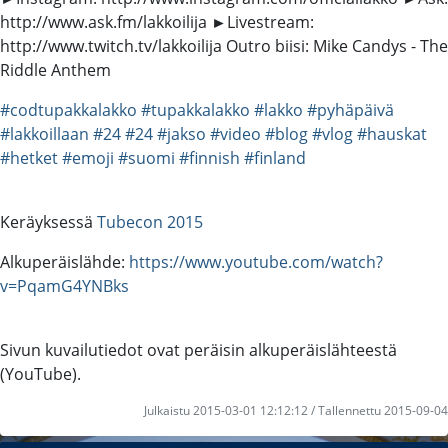
http://www.ask.fm/lakkoilija ►Livestream:
http://www.twitch.tv/lakkoilija Outro biisi: Mike Candys - The
Riddle Anthem
#codtupakkalakko
#tupakkalakko
#lakko
#pyhäpäivä
#lakkoillaan
#24
#24
#jakso
#video
#blog
#vlog
#hauskat
#hetket
#emoji
#suomi
#finnish
#finland
Keräyksessä
Tubecon 2015
Alkuperäislähde:
https://www.youtube.com/watch?
v=PqamG4YNBks
Sivun kuvailutiedot ovat peräisin alkuperäislähteestä
(YouTube).
Julkaistu 2015-03-01 12:12:12 / Tallennettu 2015-09-04