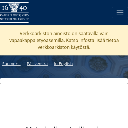
Verkkoarkiston aineisto on saatavilla vain
vapaakappaletyöasemilla. Katso
infosta
lisää tietoa
verkkoarkiston käytöstä.
Suomeksi
―
På svenska
―
In English