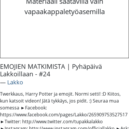
Materiaali saatavilla vain
vapaakappaletyöasemilla
EMOJIEN MATKIMISTA | Pyhäpäivä
Lakkoillaan - #24
―
Lakko
Twerkkaus, Harry Potter ja emojit. Normi setti! :D Kiitos,
kun katsoit videon! Jätä tykkäys, jos pidit. :) Seuraa mua
somessa ►Facebook:
https://www.facebook.com/pages/Lakko/265909753527517
►Twitter: http://www.twitter.com/tupakkalakko
►Instagram: http://www.instagram.com/officiallakko ►Ask: