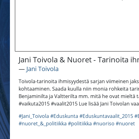
Jani Toivola & Nuoret - Tarinoita i
―
Jani Toivola
Toivola-tarinoita ihmisyydestä sarjan viimeinen jak
kohtaaminen. Saada kuulla niin monia rohkeita tarin
Benjaminilta ja Valtterilta mm. mitä he ovat mieltä ta
#vaikuta2015 #vaalit2015 Lue lisää Jani Toivolan vaa
#Jani_Toivola
#Eduskunta
#Eduskuntavaalit_2015
#
#nuoret_&_politiikka
#politiikka
#nuoriso
#nuoret