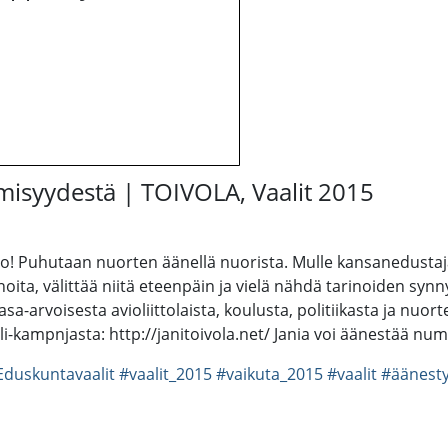
hmisyydestä | TOIVOLA, Vaalit 2015
so! Puhutaan nuorten äänellä nuorista. Mulle kansanedustaja
oita, välittää niitä eteenpäin ja vielä nähdä tarinoiden syn
sa-arvoisesta avioliittolaista, koulusta, politiikasta ja nuort
li-kampnjasta: http://janitoivola.net/ Jania voi äänestää num
Eduskuntavaalit
#vaalit_2015
#vaikuta_2015
#vaalit
#äänest