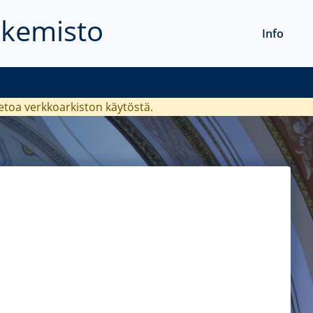
akemisto
Info
ietoa verkkoarkiston käytöstä.