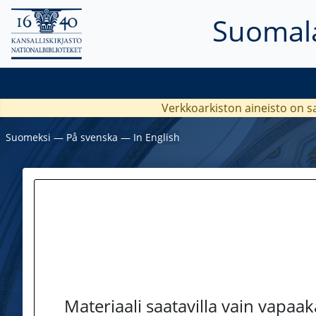
Suomala
Verkkoarkiston aineisto on s
Suomeksi
―
På svenska
―
In English
Materiaali saatavilla vain vapaa