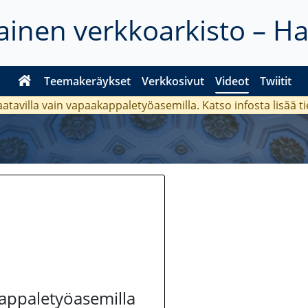
inen verkkoarkisto – H
Teemakeräykset
Verkkosivut
Videot
Twiitit
aatavilla vain vapaakappaletyöasemilla. Katso
infosta
lisää t
kappaletyöasemilla