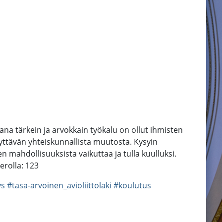
na tärkein ja arvokkain työkalu on ollut ihmisten
nyttävän yhteiskunnallista muutosta. Kysyin
en mahdollisuuksista vaikuttaa ja tulla kuulluksi.
erolla: 123
ys
#tasa-arvoinen_avioliittolaki
#koulutus