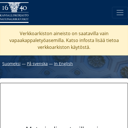
Verkkoarkiston aineisto on saatavilla vain
vapaakappaletyöasemilla. Katso
infosta
lisää tietoa
verkkoarkiston käytöstä.
Suomeksi
―
På svenska
―
In English