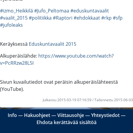
#izmo_Heikkilä
#Jufo_Peltomaa
#eduskuntavaalit
#vaalit_2015
#politiikka
#Raptori
#ehdokkaat
#rkp
#sfp
#jufoleaks
Keräyksessä
Eduskuntavaalit 2015
Alkuperäislähde:
https://www.youtube.com/watch?
v=PcRRzw28L5I
Sivun kuvailutiedot ovat peräisin alkuperäislähteestä
(YouTube).
Julkaistu 2015-03-19 07:16:59 / Tallennettu 2015-06-03
Info
―
Hakuohjeet
―
Viittausohje
―
Yhteystiedot
―
Ehdota kerättävää sisältöä