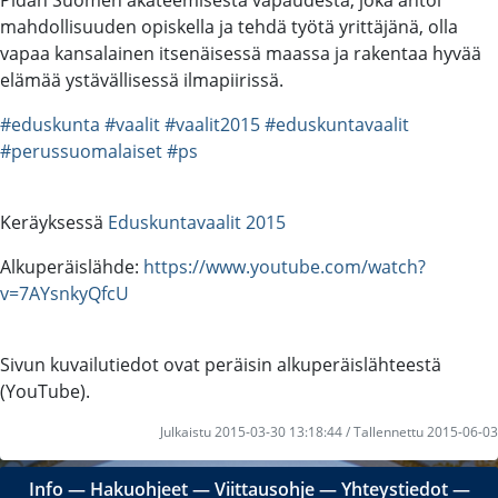
mahdollisuuden opiskella ja tehdä työtä yrittäjänä, olla
vapaa kansalainen itsenäisessä maassa ja rakentaa hyvää
elämää ystävällisessä ilmapiirissä.
#eduskunta
#vaalit
#vaalit2015
#eduskuntavaalit
#perussuomalaiset
#ps
Keräyksessä
Eduskuntavaalit 2015
Alkuperäislähde:
https://www.youtube.com/watch?
v=7AYsnkyQfcU
Sivun kuvailutiedot ovat peräisin alkuperäislähteestä
(YouTube).
Julkaistu 2015-03-30 13:18:44 / Tallennettu 2015-06-03
Info
―
Hakuohjeet
―
Viittausohje
―
Yhteystiedot
―