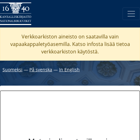
Verkkoarkiston aineisto on saatavilla vain
vapaakappaletyöasemilla. Katso
infosta
lisää tietoa
verkkoarkiston käytöstä.
Suomeksi
―
På svenska
―
In English