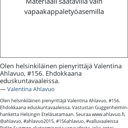
Materiaali saatavilla vain
vapaakappaletyöasemilla
Olen helsinkiläinen pienyrittäjä Valentina
Ahlavuo, #156. Ehdokkaana
eduskuntavaaleissa.
―
Valentina Ahlavuo
Olen helsinkiläinen pienyrittäjä Valentina Ahlavuo, #156.
Ehdokkaana eduskuntavaaleissa. Vastustan Guggenheimin-
hanketta Helsingin Eteläsatamaan. Seuraa www.ahlavuo.fi,
@ahlavuo, ‪#‎ahlavuo2015‬, ‪#‎156ahlavuo‬, ‪#‎valluvaaleissa‬
Pidän Suomen akateemisesta vapaudesta, joka antoi