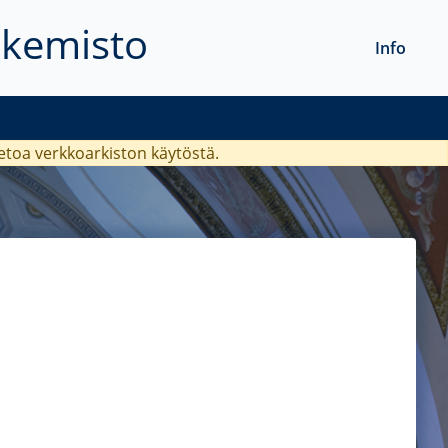
akemisto
Info
ietoa verkkoarkiston käytöstä.