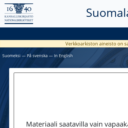
Suomala
Verkkoarkiston aineisto on s
Suomeksi
―
På svenska
―
In English
Materiaali saatavilla vain vapaa