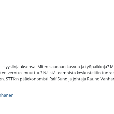
öllisyyslinjauksensa. Miten saadaan kasvua ja työpaikkoja? Mi
en verotus muuttuu? Näistä teemoista keskusteltiin tuoreelta
n, STTK:n pääekonomisti Ralf Sund ja johtaja Rauno Vanhan
nhanen