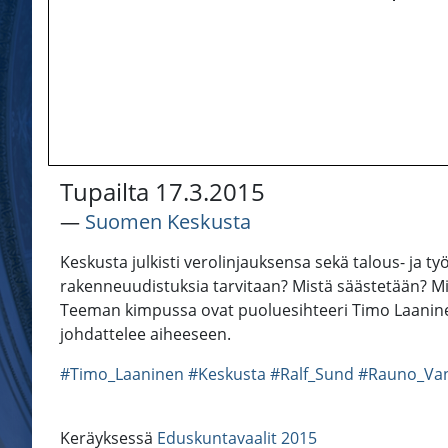
Tupailta 17.3.2015
―
Suomen Keskusta
Keskusta julkisti verolinjauksensa sekä talous- ja ty
rakenneuudistuksia tarvitaan? Mistä säästetään? Mit
Teeman kimpussa ovat puoluesihteeri Timo Laanine
johdattelee aiheeseen.
#Timo_Laaninen
#Keskusta
#Ralf_Sund
#Rauno_Va
Keräyksessä
Eduskuntavaalit 2015