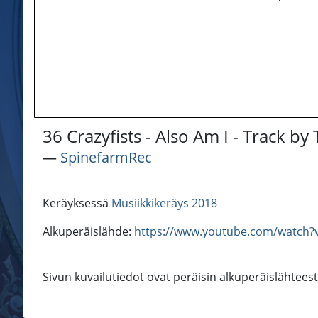
36 Crazyfists - Also Am I - Track by
―
SpinefarmRec
Keräyksessä
Musiikkikeräys 2018
Alkuperäislähde:
https://www.youtube.com/watch?
Sivun kuvailutiedot ovat peräisin alkuperäislähtees