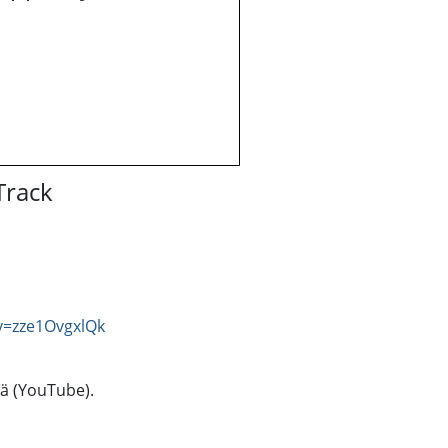
 Track
v=zze1OvgxlQk
tä (YouTube).