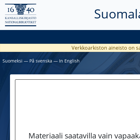
Suomala
Verkkoarkiston aineisto on s
Suomeksi
―
På svenska
―
In English
Materiaali saatavilla vain vapaa