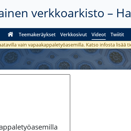
inen verkkoarkisto – H
Teemakeräykset
Verkkosivut
Videot
Twiitit
aatavilla vain vapaakappaletyöasemilla. Katso
infosta
lisää t
kappaletyöasemilla