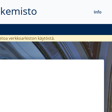
akemisto
Info
ietoa verkkoarkiston käytöstä.