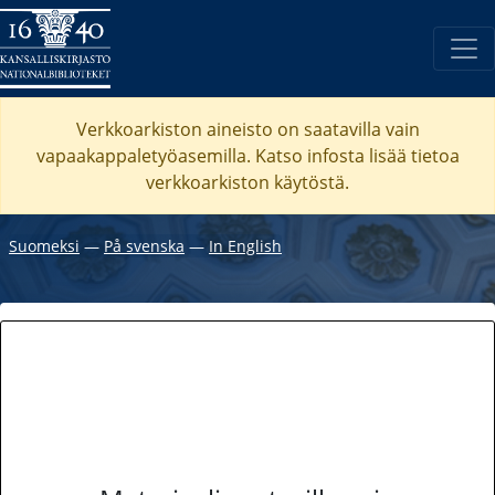
Verkkoarkiston aineisto on saatavilla vain
vapaakappaletyöasemilla. Katso
infosta
lisää tietoa
verkkoarkiston käytöstä.
Suomeksi
―
På svenska
―
In English