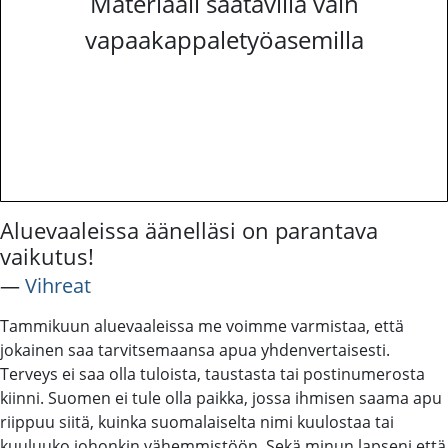
Materiaali saatavilla vain
vapaakappaletyöasemilla
Aluevaaleissa äänelläsi on parantava
vaikutus!
―
Vihreat
Tammikuun aluevaaleissa me voimme varmistaa, että
jokainen saa tarvitsemaansa apua yhdenvertaisesti.
Terveys ei saa olla tuloista, taustasta tai postinumerosta
kiinni. Suomen ei tule olla paikka, jossa ihmisen saama apu
riippuu siitä, kuinka suomalaiselta nimi kuulostaa tai
kuuluuko johonkin vähemmistöön. Sekä minun lapseni että