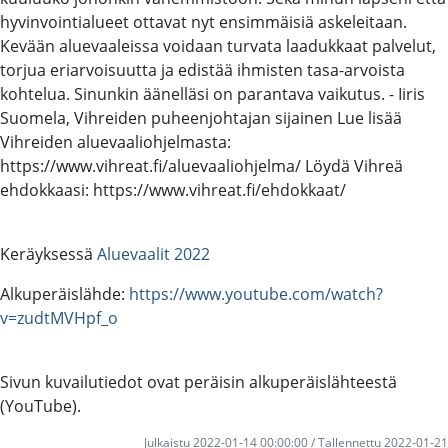
hyvinvointialueet ottavat nyt ensimmäisiä askeleitaan.
Kevään aluevaaleissa voidaan turvata laadukkaat palvelut,
torjua eriarvoisuutta ja edistää ihmisten tasa-arvoista
kohtelua. Sinunkin äänelläsi on parantava vaikutus. - Iiris
Suomela, Vihreiden puheenjohtajan sijainen Lue lisää
Vihreiden aluevaaliohjelmasta:
https://www.vihreat.fi/aluevaaliohjelma/ Löydä Vihreä
ehdokkaasi: https://www.vihreat.fi/ehdokkaat/
Keräyksessä
Aluevaalit 2022
Alkuperäislähde:
https://www.youtube.com/watch?
v=zudtMVHpf_o
Sivun kuvailutiedot ovat peräisin alkuperäislähteestä
(YouTube).
Julkaistu 2022-01-14 00:00:00 / Tallennettu 2022-01-21