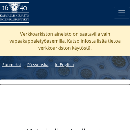
Verkkoarkiston aineisto on saatavilla vain
vapaakappaletyöasemilla. Katso
infosta
lisää tietoa
verkkoarkiston käytöstä.
Suomeksi
―
På svenska
―
In English