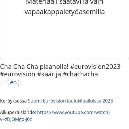
Materiaali saatavilla vain
vapaakappaletyöasemilla
Cha Cha Cha piaanolla! #eurovision2023
#eurovision #käärijä #chachacha
―
Léo J.
Keräyksessä
Suomi Eurovision laulukilpailuissa 2023
Alkuperäislähde:
https://www.youtube.com/watch?
v=zDJQMgo-J0c