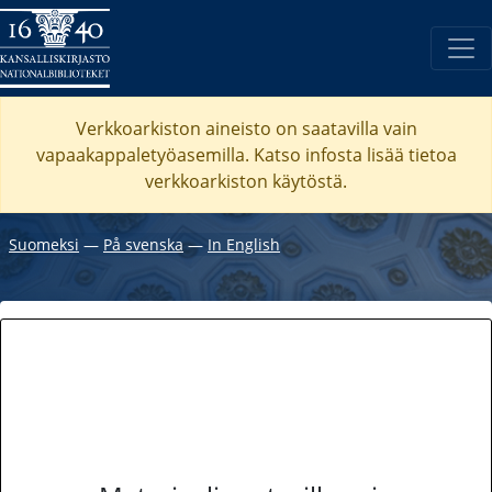
Verkkoarkiston aineisto on saatavilla vain
vapaakappaletyöasemilla. Katso
infosta
lisää tietoa
verkkoarkiston käytöstä.
Suomeksi
―
På svenska
―
In English