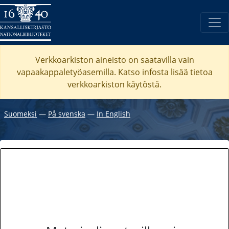
Verkkoarkiston aineisto on saatavilla vain
vapaakappaletyöasemilla. Katso
infosta
lisää tietoa
verkkoarkiston käytöstä.
Suomeksi
―
På svenska
―
In English