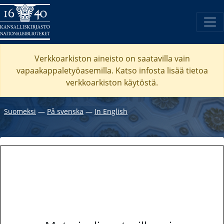
Verkkoarkiston aineisto on saatavilla vain
vapaakappaletyöasemilla. Katso
infosta
lisää tietoa
verkkoarkiston käytöstä.
Suomeksi
―
På svenska
―
In English