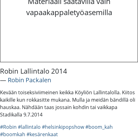
Materiaali saatavilla vain
vapaakappaletyöasemilla
Robin Lallintalo 2014
―
Robin Packalen
Kevään toiseksiviimeinen keikka Köyliön Lallintalolla. Kiitos
kaikille kun rokkasitte mukana. Mulla ja meidän bändillä oli
hauskaa. Nähdään taas jossain kohdin tai vaikkapa
Stadikalla 9.7.2014
#Robin
#lallintalo
#helsinkipopshow
#boom_kah
#boomkah
#kesärenkaat