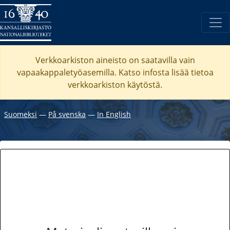
Verkkoarkiston aineisto on saatavilla vain
vapaakappaletyöasemilla. Katso
infosta
lisää tietoa
verkkoarkiston käytöstä.
Suomeksi
―
På svenska
―
In English