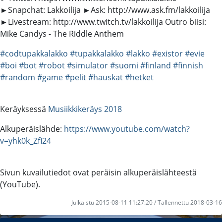
►Snapchat: Lakkoilija ►Ask: http://www.ask.fm/lakkoilija
►Livestream: http://www.twitch.tv/lakkoilija Outro biisi:
Mike Candys - The Riddle Anthem
#codtupakkalakko
#tupakkalakko
#lakko
#existor
#evie
#boi
#bot
#robot
#simulator
#suomi
#finland
#finnish
#random
#game
#pelit
#hauskat
#hetket
Keräyksessä
Musiikkikeräys 2018
Alkuperäislähde:
https://www.youtube.com/watch?
v=yhk0k_Zfi24
Sivun kuvailutiedot ovat peräisin alkuperäislähteestä
(YouTube).
Julkaistu 2015-08-11 11:27:20 / Tallennettu 2018-03-16