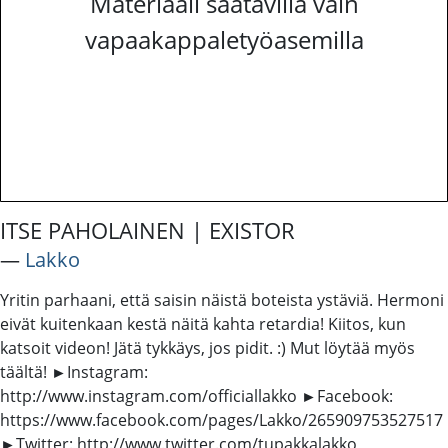
Materiaali saatavilla vain
vapaakappaletyöasemilla
ITSE PAHOLAINEN | EXISTOR
―
Lakko
Yritin parhaani, että saisin näistä boteista ystäviä. Hermoni
eivät kuitenkaan kestä näitä kahta retardia! Kiitos, kun
katsoit videon! Jätä tykkäys, jos pidit. :) Mut löytää myös
täältä! ►Instagram:
http://www.instagram.com/officiallakko ►Facebook:
https://www.facebook.com/pages/Lakko/265909753527517
►Twitter: http://www.twitter.com/tupakkalakko