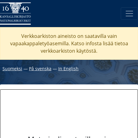
Verkkoarkiston aineisto on saatavilla vain
vapaakappaletyöasemilla. Katso
infosta
lisää tietoa
verkkoarkiston käytöstä.
Suomeksi
―
På svenska
―
In English