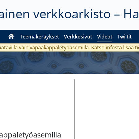
inen verkkoarkisto – H
Teemakeräykset
Verkkosivut
Videot
Twiitit
aatavilla vain vapaakappaletyöasemilla. Katso
infosta
lisää t
kappaletyöasemilla