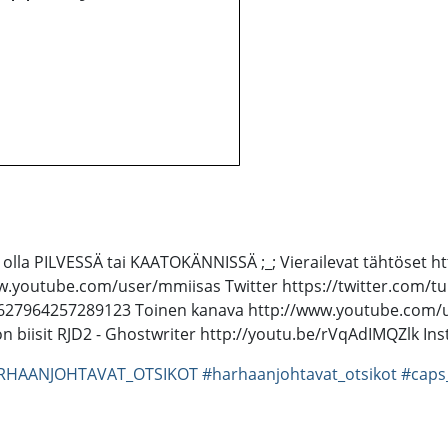
 olla PILVESSÄ tai KAATOKÄNNISSÄ ;_; Vierailevat tähtöset
w.youtube.com/user/mmiisas Twitter https://twitter.com/t
7964257289123 Toinen kanava http://www.youtube.com/use
on biisit RJD2 - Ghostwriter http://youtu.be/rVqAdIMQZlk 
RHAANJOHTAVAT_OTSIKOT
#harhaanjohtavat_otsikot
#caps_