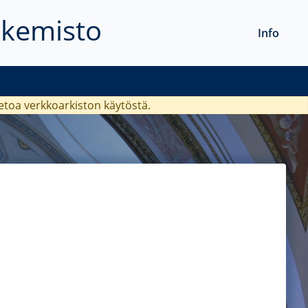
akemisto
Info
ietoa verkkoarkiston käytöstä.