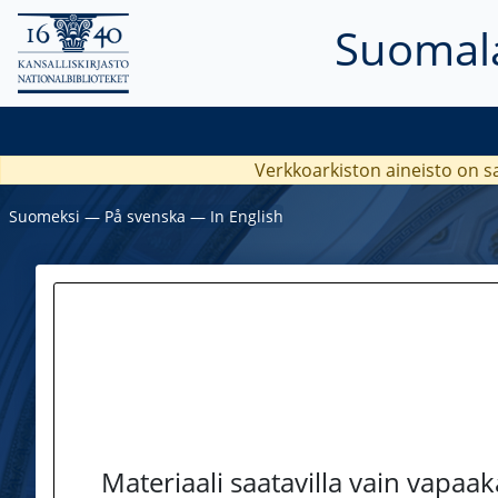
Suomala
Verkkoarkiston aineisto on s
Suomeksi
―
På svenska
―
In English
Materiaali saatavilla vain vapaa