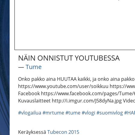
NÄIN ONNISTUT YOUTUBESSA
―
Tume
Onko pakko aina HUUTAA kaikki, ja onko aina pakko
https://www.youtube.com/user/soikkuu https://ww
Facebook https://www.facebook.com/pages/Tume/62
Kuvauslaitteet http://i.imgur.com/J58dyNa.jpg Vide
#vlogailua
#mrtume
#tume
#vlogi
#suomivlog
#HA
Keräyksessä
Tubecon 2015