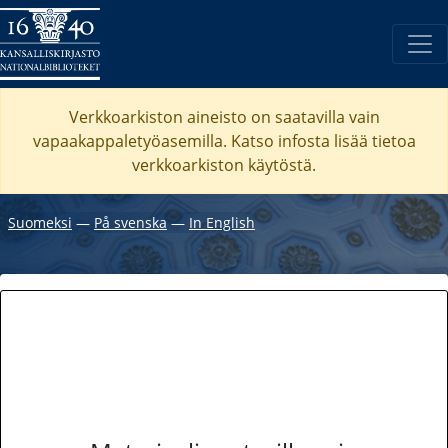
Verkkoarkiston aineisto on saatavilla vain
vapaakappaletyöasemilla. Katso
infosta
lisää tietoa
verkkoarkiston käytöstä.
Suomeksi
―
På svenska
―
In English