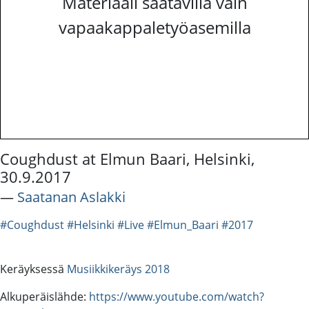
Materiaali saatavilla vain
vapaakappaletyöasemilla
Coughdust at Elmun Baari, Helsinki,
30.9.2017
―
Saatanan Aslakki
#Coughdust
#Helsinki
#Live
#Elmun_Baari
#2017
Keräyksessä
Musiikkikeräys 2018
Alkuperäislähde:
https://www.youtube.com/watch?