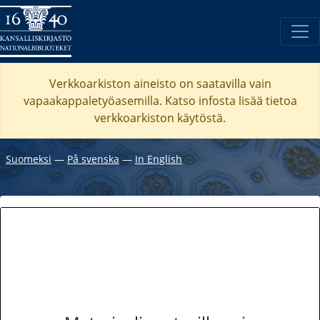
Verkkoarkiston aineisto on saatavilla vain
vapaakappaletyöasemilla. Katso
infosta
lisää tietoa
verkkoarkiston käytöstä.
Suomeksi
―
På svenska
―
In English